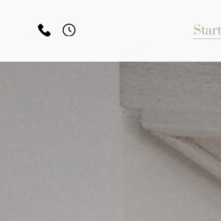
Star
02166 41082
Montag
08:00 – 13:00 und 14:0
kontakt@zahnhaus-rheydt.de
Dienstag
08:00 – 13:00 und 14:0
Mittwoch
08:00 – 13:00 Uhr
Donnerstag
08:00 – 13:00 und 14:0
Freitag
08:30 – 13:00 Uhr