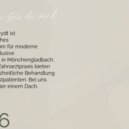
dt ist
ches
um für moderne
lusive
 in
Mönchengladbach
.
ahnarztpraxis bieten
nzheitliche Behandlung
tpatienten. Bei uns
nter einem Dach.
6