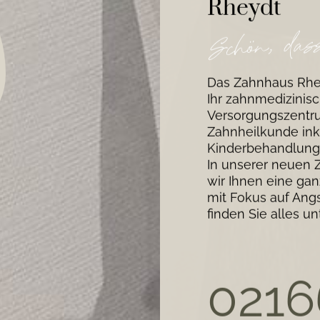
Rheydt
Das Zahnhaus Rhey
Ihr zahnmedizinis
Versorgungszentr
Zahnheilkunde ink
Kinderbehandlung
In unserer neuen Z
wir Ihnen eine ga
mit Fokus auf Angs
finden Sie alles u
0216