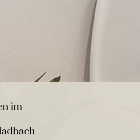
en im
ladbach