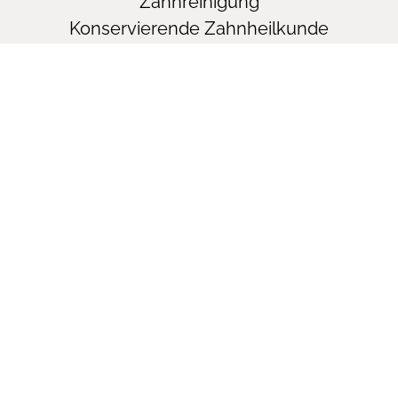
Zahnreinigung
Konservierende Zahnheilkunde
Parodontologie
Implantologie
Ästhetische Zahnmedizin
Kinderzahnheilkunde
Und vieles mehr…