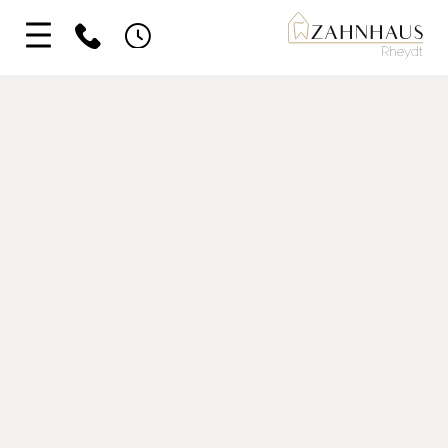
02166 41082
Montag
08:00 – 13:00 und 14:00
kontakt@zahnhaus-rheydt.de
Dienstag
08:00 – 13:00 und 14:00
Mittwoch
08:00 – 13:00 Uhr
Donnerstag
08:00 – 13:00 und 14:0
Freitag
08:30 – 13:00 Uhr